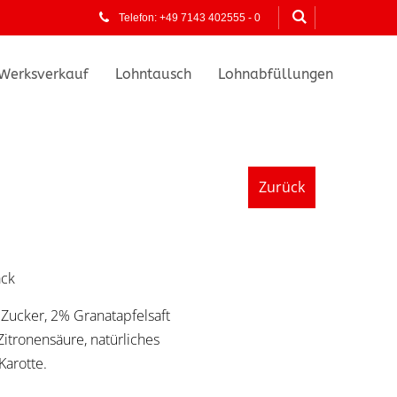
Telefon: +49 7143 402555 - 0
Werksverkauf
Lohntausch
Lohnabfüllungen
Zurück
ack
 Zucker, 2% Granatapfelsaft
Zitronensäure, natürliches
Karotte.