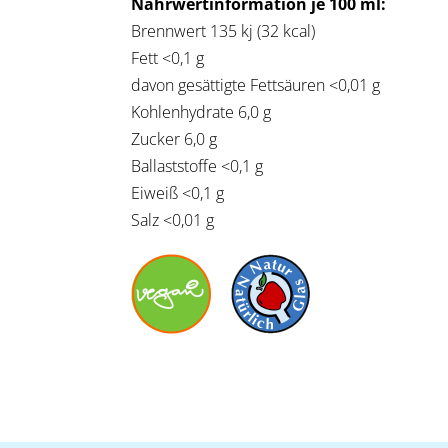
Nährwertinformation je 100 ml:
Brennwert 135 kj (32 kcal)
Fett <0,1 g
davon gesättigte Fettsäuren <0,01 g
Kohlenhydrate 6,0 g
Zucker 6,0 g
Ballaststoffe <0,1 g
Eiweiß <0,1 g
Salz <0,01 g