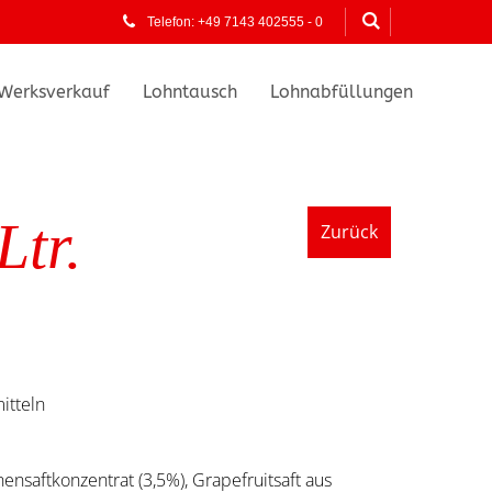
Telefon: +49 7143 402555 - 0
Werksverkauf
Lohntausch
Lohnabfüllungen
tr.
Zurück
itteln
nensaftkonzentrat (3,5%), Grapefruitsaft aus