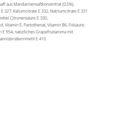
saft aus Mandarinensaftkonzentrat (0,5%),
E 327, Kaliumcitrate E 332, Natriumcitrate E 331
ttel Citronensäure E 330,
, Vitamin E, Pantothenat, Vitamin B6, Folsäure;
 E 954, natürliches Grapefruitaroma mit
ohannisbrotkernmehl E 410