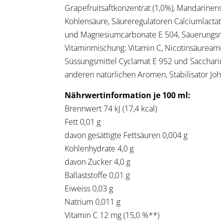
Grapefruitsaftkonzentrat (1,0%), Mandarinen
Kohlensäure, Säureregulatoren Calciumlactat 
und Magnesiumcarbonate E 504, Säuerungsmi
Vitaminmischung: Vitamin C, Nicotinsäureamid
Süssungsmittel Cyclamat E 952 und Saccharin
anderen natürlichen Aromen, Stabilisator J
Nährwertinformation je 100 ml:
Brennwert 74 kJ (17,4 kcal)
Fett 0,01 g
davon gesättigte Fettsäuren 0,004 g
Kohlenhydrate 4,0 g
davon Zucker 4,0 g
Ballaststoffe 0,01 g
Eiweiss 0,03 g
Natrium 0,011 g
Vitamin C 12 mg (15,0 %**)