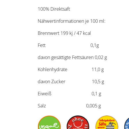
100% Direktsaft
Nähwertinformationen je 100 ml:
Brennwert 199 kj / 47 kcal
Fett 0,1g
davon gesättigte Fettsäuren 0,02 g
Kohlenhydrate 11,0 g
davon Zucker 10,5 g
Eiweiß 0,1 g
Salz 0,005 g