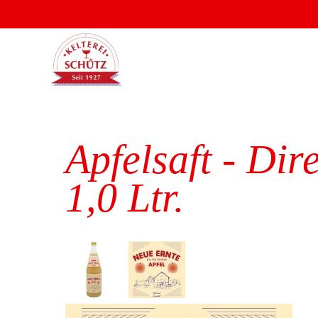
Apfelsaft - Dir
1,0 Ltr.